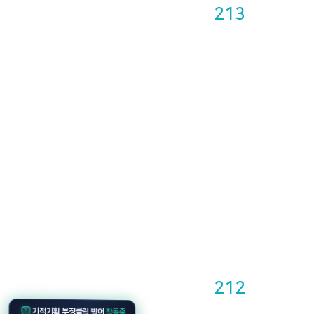
213
212
기적기획 부정클릭 방어
작동중