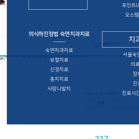
포인트
오스템
의식하진정법 숙면치과치료
치
숙면치과치료
서울숙
보철치료
의
신경치료
장
충치치료
진
사랑니발치
진료시
Total 217건
1 페이지
번호