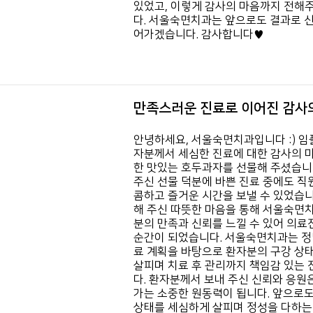
있었고, 이렇게 감사의 마음까지 전해
다.
서울숙면치과는 앞으로도 결과로 신
어가겠습니다. 감사합니다♥
만족스러운 진료로 이어진 감사의
안녕하세요, 서울숙면치과입니다 :)
임
자분께서
세심한 진료에 대한 감사의 
한 맛있는 호두과자를 선물해 주셨습니다
주신 선물 덕분에
바쁜 진료 중에도 직원
콤하고 즐거운 시간을 보낼 수 있었습니다
해 주신 따뜻한 마음을 통해
서울숙면치
분의 만족과 신뢰를 느낄 수 있어
의료
순간이 되었습니다.
서울숙면치과는 정
료 계획을 바탕으로
환자분의 구강 상태
살피며
치료 후 관리까지 책임감 있는
다.
환자분께서 보내 주신 신뢰와 응원
가는 소중한 원동력이 됩니다.
앞으로도
상태를 세심하게 살피며
정성을 다하는