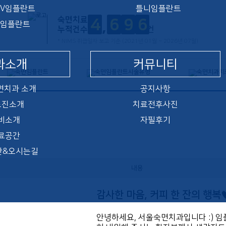
UV임플란트
틀니임플란트
숙면치료
4
6
9
6
임플란트
누적건수
건
* NIMS 취급일자 보고 기준 (2021년 01월 ~ 2026년 07월)
과소개
커뮤니티
면치과 소개
공지사항
료진소개
치료전후사진
비소개
자필후기
료공간
간&오시는길
내용
감사한 마음, 커피 한 잔의 행복
안녕하세요, 서울숙면치과입니다 :) 임