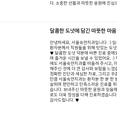
다.
소중한 선물과 따뜻한 응원에
진심으
달콤한 도넛에 담긴 따뜻한 마음
안녕하세요, 서울숙면치과입니다. :)
임
환자분께서
직원들을 위해 맛있는 도넛
♥
달콤한 도넛 덕분에 바쁜 진료 중에
며 즐거운 시간을 보낼 수 있었어요. :)
에도
서울숙면치과를 떠올려 주시고,
해주신 것에
더 큰 감사와 보람을 느꼈
정확한 진단과 세심한 치료,
그리고 꾸
만큼
서울숙면치과는 환자분 한 분 한 
살피며
편안하고 만족스러운 진료를 위
습니다.
보내주신 따뜻한 응원과 믿음에
로도 더욱 정성을 다해 진료하겠습니다
감사드립니다. ♥